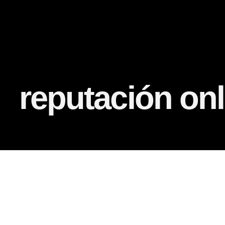
reputación onl
Home
Portfolio
Tag: reputación online
Warning
: Undefined array key "animation_effect" in
/